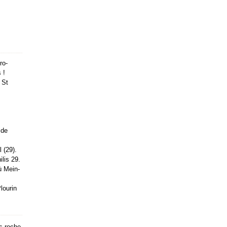
ro-
 !
 St
 de
 (29).
lis 29.
ù Mein-
lourin
s roche