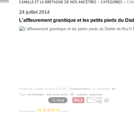
CAMILLE ET LA BRETAGNE DE NOS ANCÊTRES
>
CATEGORIES
>
CAM
24 juillet 2014
L'affleurement granitique et les petits pieds du Dia
Posté par Camille de poul à 22:16 -
Commentaires [
…
]
- Permalien [
#
]
Tags:
archéologie
,
abri sous roche
,
56
,
cupules
,
gravures
Vous aimez ?
1 vote