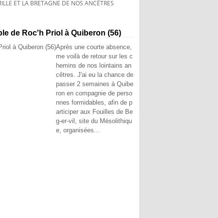
ILLE ET LA BRETAGNE DE NOS ANCÊTRES
ble de Roc'h Priol à Quiberon (56)
Après une courte absence,
me voilà de retour sur les c
hemins de nos lointains an
cêtres. J'ai eu la chance de
passer 2 semaines à Quibe
ron en compagnie de perso
nnes formidables, afin de p
articiper aux Fouilles de Be
g-er-vil, site du Mésolithiqu
e, organisées...