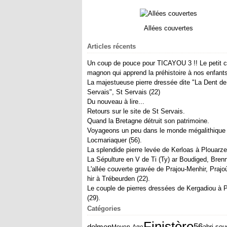
Allées couvertes
Articles récents
Un coup de pouce pour TICAYOU 3 !! Le petit c
magnon qui apprend la préhistoire à nos enfants
La majestueuse pierre dressée dite "La Dent de
Servais", St Servais (22)
Du nouveau à lire...
Retours sur le site de St Servais.
Quand la Bretagne détruit son patrimoine.
Voyageons un peu dans le monde mégalithique
Locmariaquer (56).
La splendide pierre levée de Kerloas à Plouarzel
La Sépulture en V de Ti (Ty) ar Boudiged, Brenni
L'allée couverte gravée de Prajou-Menhir, Prajo
hir à Trébeurden (22).
Le couple de pierres dressées de Kergadiou à P
(29).
Catégories
Finistère
56
dolmen
abri sou
Moyen-Age