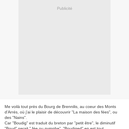
Publicité
Me voilà tout près du Bourg de Brennilis, au coeur des Monts
d'Arrés, où j'ai le plaisir de découvrir "La maison des fées", ou
des "Nains".
Car "Boudig" est traduit du breton par "petit être", le diminutif
"Boud" serait " fée ou nymphe". "Boudiged" en est tout