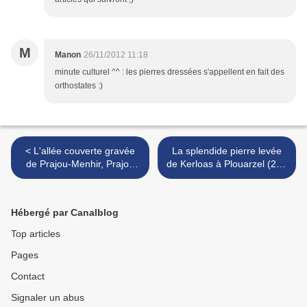
M
Manon
26/11/2012 11:18
minute culturel ^^ : les pierres dressées s'appellent en fait des
orthostates :)
< L'allée couverte gravée
La splendide pierre levée
de Prajou-Menhir, Prajoù
de Kerloas à Plouarzel (29).
Mein-hir à Trébeurden (22).
>
Hébergé par Canalblog
Top articles
Pages
Contact
Signaler un abus