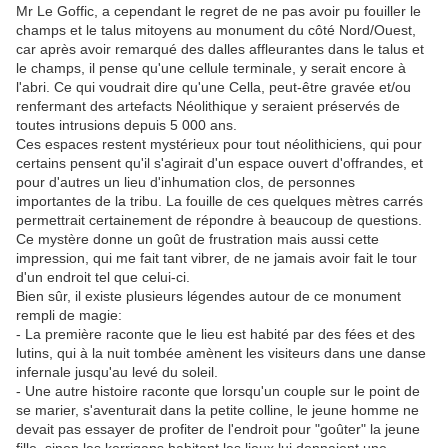
Mr Le Goffic, a cependant le regret de ne pas avoir pu fouiller le
champs et le talus mitoyens au monument du côté Nord/Ouest,
car après avoir remarqué des dalles affleurantes dans le talus et
le champs, il pense qu'une cellule terminale, y serait encore à
l'abri. Ce qui voudrait dire qu'une Cella, peut-être gravée et/ou
renfermant des artefacts Néolithique y seraient préservés de
toutes intrusions depuis 5 000 ans.
Ces espaces restent mystérieux pour tout néolithiciens, qui pour
certains pensent qu'il s'agirait d'un espace ouvert d'offrandes, et
pour d'autres un lieu d'inhumation clos, de personnes
importantes de la tribu. La fouille de ces quelques mètres carrés
permettrait certainement de répondre à beaucoup de questions.
Ce mystère donne un goût de frustration mais aussi cette
impression, qui me fait tant vibrer, de ne jamais avoir fait le tour
d'un endroit tel que celui-ci.
Bien sûr, il existe plusieurs légendes autour de ce monument
rempli de magie:
- La première raconte que le lieu est habité par des fées et des
lutins, qui à la nuit tombée amènent les visiteurs dans une danse
infernale jusqu'au levé du soleil.
- Une autre histoire raconte que lorsqu'un couple sur le point de
se marier, s'aventurait dans la petite colline, le jeune homme ne
devait pas essayer de profiter de l'endroit pour "goûter" la jeune