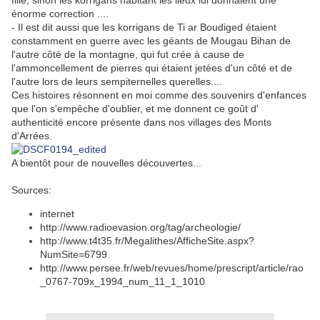
fille, sinon les korrigans habitant les lieux lui donnaient une
énorme correction ....
- Il est dit aussi que les korrigans de Ti ar Boudiged étaient
constamment en guerre avec les géants de Mougau Bihan de
l'autre côté de la montagne, qui fut crée à cause de
l'ammoncellement de pierres qui étaient jetées d'un côté et de
l'autre lors de leurs sempiternelles querelles....
Ces histoires résonnent en moi comme des souvenirs d'enfances
que l'on s'empêche d'oublier, et me donnent ce goût d'
authenticité encore présente dans nos villages des Monts
d'Arrées.
A bientôt pour de nouvelles découvertes...
Sources:
internet
http://www.radioevasion.org/tag/archeologie/
http://www.t4t35.fr/Megalithes/AfficheSite.aspx?
NumSite=6799
http://www.persee.fr/web/revues/home/prescript/article/rao
_0767-709x_1994_num_11_1_1010