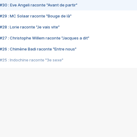
#30 : Eve Angeli raconte "Avant de partir"
#29 : MC Solaar raconte "Bouge de là"
28 : Lorie raconte "Je vais vite"
#27 : Christophe Willem raconte "Jacques a dit"
#26 : Chimène Badi raconte "Entre nous"
#25 : Indochine raconte "3e sexe"
#24 : Zaho raconte "C'est chelou"
#23 : Patrick Bruel raconte "Au café des délices"
#22 : Kyo raconte "Le chemin"
#21 : Nolwenn Leroy raconte "Cassé"
#20 : Patrick Hernandez raconte "Born to be alive"
#19 : Lorie raconte "Près de moi"