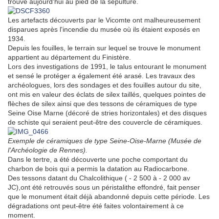
trouve aujourd'hui au pied de la sépulture.
Les artefacts découverts par le Vicomte ont malheureusement
disparues après l'incendie du musée où ils étaient exposés en
1934.
Depuis les fouilles, le terrain sur lequel se trouve le monument
appartient au département du Finistère.
Lors des investigations de 1991, le talus entourant le monument
et sensé le protéger a également été arasé. Les travaux des
archéologues, lors des sondages et des fouilles autour du site,
ont mis en valeur des éclats de silex taillés, quelques pointes de
flèches de silex ainsi que des tessons de céramiques de type
Seine Oise Marne (décoré de stries horizontales) et des disques
de schiste qui seraient peut-être des couvercle de céramiques.
Exemple de céramiques de type Seine-Oise-Marne (Musée de
l'Archéologie de Rennes).
Dans le tertre, a été découverte une poche comportant du
charbon de bois qui a permis la datation au Radiocarbone.
Des tessons datant du Chalcolithique ( - 2 500 à - 2 000 av
JC),ont été retrouvés sous un péristalithe effondré, fait penser
que le monument était déjà abandonné depuis cette période. Les
dégradations ont peut-être été faites volontairement à ce
moment.