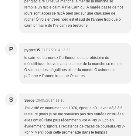
périglaciaire Ö fleuve manche la mer de la manche se
remplie un fait le cairn Ä l'île Carn qui Ä marée basse de nos
jours sont accès se fait Ä pied sec sur une chaussée de
rocher Ö trois entrées nord est et sud de l'année tropique ö
cairn primaire de l'île carn en bretagne
P
pygrre35
27/07/2014 12:22
le cairn de barnenez Parthénon de la préhistoire du
mésolithique fleuve manche la mer de la manche se remplie
Ö science des mégalithes pilier du monde Ö astronomie
païenne Ä l'année tropique Ö sud-est
S
Serge
20/05/2014 11:16
J'ai visité ce monument en 1976, époque où il avait déjà été
restauré (mais je ne me souviens pas des entrées obstruées:
elles ont dû l'être plus récemment).<br /> <br /> Et bien
évidemment j'ignorais l'existence de traces de couleurs.<br />
<br /> Merci pour cette promenade dans le temps !