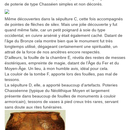
de poterie de type Chasséen simples et non décorés.
Même découvertes dans la sépulture C, cette fois accompagnés
de pointes de flèches de silex. Mais une jolie découverte y fut
quand même faite, car un petit poignard à soie du type
occidental, en cuivre arsénié y était également caché. Datant de
l'âge du Bronze cela montre bien que le monument fut très
longtemps utilisé, dégageant certainement une spiritualité, un
attrait de la force de nos ancêtres encore respectés.
D'ailleurs, la fouille de la chambre E, révéla des restes de messes
ésotériques, empreinte de magie, datant de l'Âge du Fer et du
Moyen-Âge. Un lieu, à mon humble avis, idéal pour cela.
La couloir de la tombe F, apporte lors des fouilles, pas mal de
tessons.
La sépulture D, elle, a apporté beaucoup d'artefacts. Poteries
Chasséenne (typique du Néolithique Moyen et largement
présente dans beaucoup de fouilles de monuments à couloir
armoricain), tessons de vases à pied creux très rares, servant
sans doute aux rites funéraires.