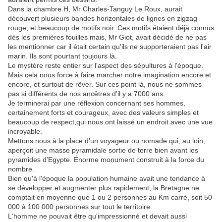
Dans la chambre H, Mr Charles-Tanguy Le Roux, aurait
découvert plusieurs bandes horizontales de lignes en zigzag
rouge, et beaucoup de motifs noir. Ces motifs étaient déjà connus
dès les premières fouilles mais, Mr Giot, avait décidé de ne pas
les mentionner car il était certain qu'ils ne supporteraient pas l'air
marin. Ils sont pourtant toujours là.
Le mystère reste entier sur l'aspect des sépultures à l'époque.
Mais cela nous force à faire marcher notre imagination encore et
encore, et surtout de rêver. Sur ces point là, nous ne sommes
pas si différents de nos ancêtres d'il y a 7000 ans.
Je terminerai par une réflexion concernant ses hommes,
certainement forts et courageux, avec des valeurs simples et
beaucoup de respect,qui nous ont laissé un endroit avec une vue
incroyable.
Mettons nous à la place d'un voyageur ou nomade qui, au loin,
aperçoit une masse pyramidale sortie de terre bien avant les
pyramides d'Egypte. Énorme monument construit à la force du
nombre.
Bien qu'à l'époque la population humaine avait une tendance à
se développer et augmenter plus rapidement, la Bretagne ne
comptait en moyenne que 1 ou 2 personnes au Km carré, soit 50
000 à 100 000 personnes sur tout le territoire.
L'homme ne pouvait être qu'impressionné et devait aussi