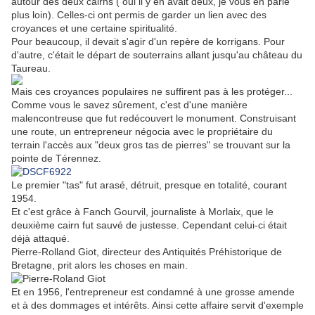
autour des deux cairns ( oui il y en avait deux, je vous en parle
plus loin). Celles-ci ont permis de garder un lien avec des
croyances et une certaine spiritualité.
Pour beaucoup, il devait s'agir d'un repère de korrigans. Pour
d'autre, c'était le départ de souterrains allant jusqu'au château du
Taureau.
Mais ces croyances populaires ne suffirent pas à les protéger...
Comme vous le savez sûrement, c'est d'une manière
malencontreuse que fut redécouvert le monument. Construisant
une route, un entrepreneur négocia avec le propriétaire du
terrain l'accès aux "deux gros tas de pierres" se trouvant sur la
pointe de Térennez.
Le premier "tas" fut arasé, détruit, presque en totalité, courant
1954.
Et c'est grâce à Fanch Gourvil, journaliste à Morlaix, que le
deuxième cairn fut sauvé de justesse. Cependant celui-ci était
déjà attaqué.
Pierre-Rolland Giot, directeur des Antiquités Préhistorique de
Bretagne, prit alors les choses en main.
Et en 1956, l'entrepreneur est condamné à une grosse amende
et à des dommages et intérêts. Ainsi cette affaire servit d'exemple