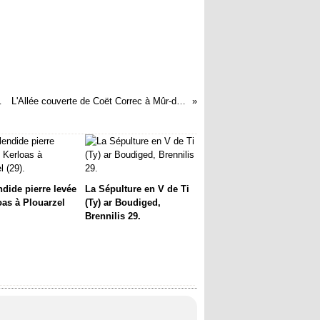
l à Quiberon (56)
L'Allée couverte de Coët Correc à Mûr-de-Bretagne (22)
ndide pierre levée
La Sépulture en V de Ti
oas à Plouarzel
(Ty) ar Boudiged,
Brennilis 29.