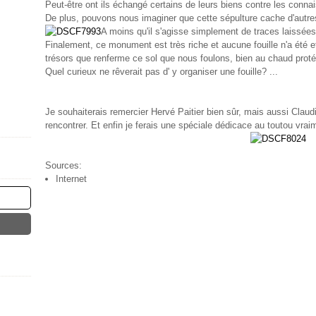
Peut-être ont ils échangé certains de leurs biens contre les connai
De plus, pouvons nous imaginer que cette sépulture cache d'autre
A moins qu'il s'agisse simplement de traces laissées
Finalement, ce monument est très riche et aucune fouille n'a été e
trésors que renferme ce sol que nous foulons, bien au chaud prot
Quel curieux ne rêverait pas d' y organiser une fouille? ...
Je souhaiterais remercier Hervé Paitier bien sûr, mais aussi Claudin
rencontrer. Et enfin je ferais une spéciale dédicace au toutou vrai
Sources:
Internet