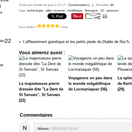
6
Posté par Camille de poul à 15:17 -
Commentaires [
…
]
- Permalien [
#
]
Tags:
archéologie
,
allée couverte
,
néolithique
,
Bretagne
,
22
,
gravures
ge
Vous aimez ?
1 vote
22
iles
L'affleurement granitique et les petits pieds du Diable de Roc'h Prio
Vous aimerez aussi :
he
Voyageons un peu dans
La sple
La majestueuse pierre
le monde mégalithique
de Kerl
dressée dite "La Dent de
de Locmariaquer (56).
(29).
St Servais", St Servais
(22)
Commentaires
N
Nénon
15/05/2015 20:44