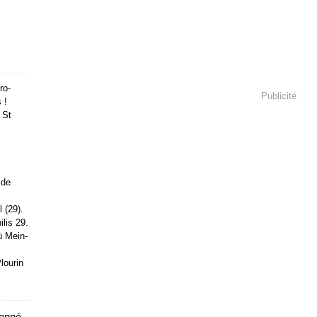
ro-
Publicité
 !
 St
 de
 (29).
lis 29.
ù Mein-
lourin
onné