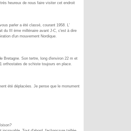
très heureux de nous faire visiter cet endroit
ous parler a été classé, courant 1958. L'
it du III ème millénaire avant J-C, c'est à dire
spiration d'un mouvement Nordique.
de Bretagne. Son tertre, long d'environ 22 m et
21 orthostates de schiste toujours en place.
nement été déplacées. Je pense que le monument
loison?
incroyable. Tout d'abord, l'echancrure taillée