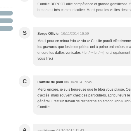
Camille BERCOT allie compétence et grande gentillesse. S
breton est très communicative. Merci pour les visites des 
S
Serge Ollivier
16/11/2014 16:59
Merci pour ce retour !<br /> <br /> Ce site paraît effective
les gravures que les intempéries ont à peine entamées, mais
encore les dalles verticales !<br /> <br /> (merci égaleme
vous lire.)
C
Camille de poul
08/10/2014 15:45
Merci encore, je suis heureuse que le blog vous plaise. Ce
d'accès, mais souvent chez des particuliers, agriculteurs le p
général. C'est un travail de recherche en amont. <br /> <br />
Camille
A
aschimere
08/10/2014 11:43