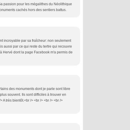
a passion pour les mégalithes du Néolithique
monuments cachés hors des sentiers battus.
ment incroyable par sa fraîcheur: non seulement
 aussi par ce qui reste du tertre qui recouvre
nt à Hervé dont la page Facebook m'a permis de
rtains des monuments dont je parle sont libre
lus souvent. Ils sont difficiles à trouver en
 A très bientôt.<br /> <br /> <br /> <br />