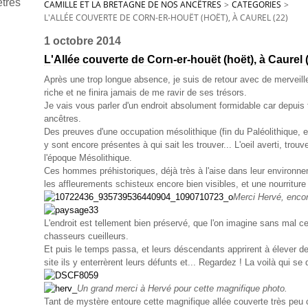
CAMILLE ET LA BRETAGNE DE NOS ANCÊTRES
>
CATEGORIES
>
L'ALLÉE COUVERTE DE CORN-ER-HOUËT (HOËT), À CAUREL (22)
1 octobre 2014
L'Allée couverte de Corn-er-houët (hoët), à Caurel 
Après une trop longue absence, je suis de retour avec de merveil
riche et ne finira jamais de me ravir de ses trésors.
Je vais vous parler d'un endroit absolument formidable car depui
ancêtres.
Des preuves d'une occupation mésolithique (fin du Paléolithique, 
y sont encore présentes à qui sait les trouver... L'oeil averti, tro
l'époque Mésolithique.
Ces hommes préhistoriques, déjà très à l'aise dans leur environnem
les affleurements schisteux encore bien visibles, et une nourritur
Merci Hervé, encor
L'endroit est tellement bien préservé, que l'on imagine sans mal c
chasseurs cueilleurs.
Et puis le temps passa, et leurs déscendants apprirent à élever des 
site ils y enterrèrent leurs défunts et... Regardez ! La voilà qui se 
Un grand merci à Hervé pour cette magnifique photo.
Tant de mystère entoure cette magnifique allée couverte très peu c