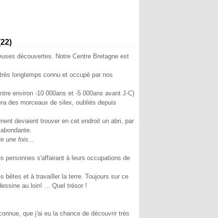
(22)
leuses découvertes. Notre Centre Bretagne est
s très longtemps connu et occupé par nos
entre environ -10 000ans et -5 000ans avant J-C)
uvera des morceaux de silex, oubliés depuis
ent devaient trouver en cet endroit un abri, par
e abondante.
e une fois...
es personnes s'affairant à leurs occupations de
bêtes et à travailler la terre. Toujours sur ce
dessine au loin! ... Quel trésor !
onnue, que j'ai eu la chance de découvrir très