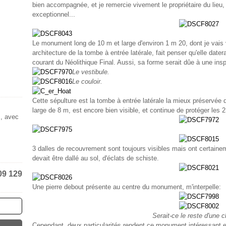
bien accompagnée, et je remercie vivement le propriétaire du lieu, 
exceptionnel...
Le monument long de 10 m et large d'environ 1 m 20, dont je vais v
architecture de la tombe à entrée latérale, fait penser qu'elle datera
courant du Néolithique Final. Aussi, sa forme serait dûe à une in
Le vestibule.
Le couloir.
Cette sépulture est la tombe à entrée latérale la mieux préservée 
large de 8 m, est encore bien visible, et continue de protéger les 
s, avec
3 dalles de recouvrement sont toujours visibles mais ont certai
devait être dallé au sol, d'éclats de schiste.
09 129
Une pierre debout présente au centre du monument, m'interpelle:
Serait-ce le reste d'une c
Cependant, deux particularités rendent ce monument intéressant et 