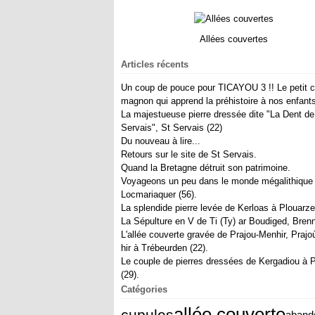
Allées couvertes
Articles récents
Un coup de pouce pour TICAYOU 3 !! Le petit c
magnon qui apprend la préhistoire à nos enfants
La majestueuse pierre dressée dite "La Dent de
Servais", St Servais (22)
Du nouveau à lire...
Retours sur le site de St Servais.
Quand la Bretagne détruit son patrimoine.
Voyageons un peu dans le monde mégalithique
Locmariaquer (56).
La splendide pierre levée de Kerloas à Plouarzel
La Sépulture en V de Ti (Ty) ar Boudiged, Brenni
L'allée couverte gravée de Prajou-Menhir, Prajo
hir à Trébeurden (22).
Le couple de pierres dressées de Kergadiou à P
(29).
Catégories
allée couverte
cupules
aband