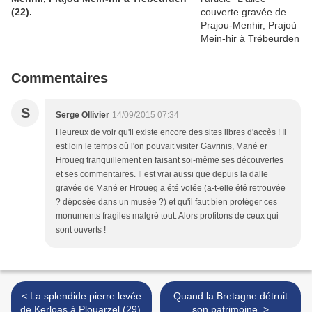
(22).
Commentaires
S
Serge Ollivier
14/09/2015 07:34
Heureux de voir qu'il existe encore des sites libres d'accès ! Il
est loin le temps où l'on pouvait visiter Gavrinis, Mané er
Hroueg tranquillement en faisant soi-même ses découvertes
et ses commentaires. Il est vrai aussi que depuis la dalle
gravée de Mané er Hroueg a été volée (a-t-elle été retrouvée
? déposée dans un musée ?) et qu'il faut bien protéger ces
monuments fragiles malgré tout. Alors profitons de ceux qui
sont ouverts !
< La splendide pierre levée
Quand la Bretagne détruit
de Kerloas à Plouarzel (29).
son patrimoine. >