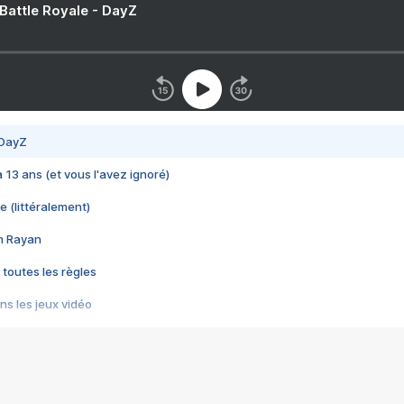
 Battle Royale - DayZ
 DayZ
 a 13 ans (et vous l'avez ignoré)
e (littéralement)
im Rayan
 toutes les règles
s les jeux vidéo
us choquant de Rockstar ? - Le scandale BULLY
e plus moche de Steam
du RÊVE tourne au CAUCHEMAR