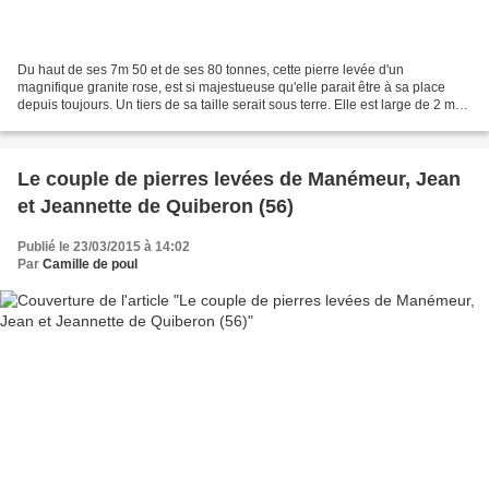
Du haut de ses 7m 50 et de ses 80 tonnes, cette pierre levée d'un
magnifique granite rose, est si majestueuse qu'elle parait être à sa place
depuis toujours. Un tiers de sa taille serait sous terre. Elle est large de 2 m
60 environ, et a été classée aux...
Le couple de pierres levées de Manémeur, Jean
et Jeannette de Quiberon (56)
Publié le 23/03/2015 à 14:02
Par
Camille de poul