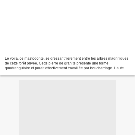
Le voilà, ce mastodonte, se dressant fièrement entre les arbres magnifiques
de cette forêt privée. Cette pierre de granite présente une forme
quadrangulaire et parait effectivement travaillée par bouchardage. Haute de
7 m, sa largeur est d' environ 2.30...