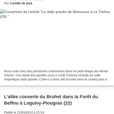
Par
Camille de poul
Nous voilà chez des personnes charmantes dans un petit village des Monts
d'Arrée. Une dame très gentille nous a conté l'histoire récente de cette
magnifique dalle gravée. Celle-ci a donc été trouvée dans le champ près de
chez eux par leur père en 1985....
L'allée couverte du Brohet dans la Forêt du
Beffou à Loguivy-Plougras (22)
Publié le 21/04/2014 à 21:54