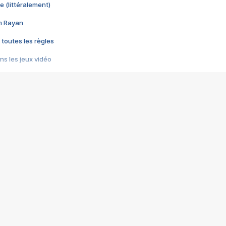
e (littéralement)
im Rayan
 toutes les règles
s les jeux vidéo
us choquant de Rockstar ? - Le scandale BULLY
e plus moche de Steam
du RÊVE tourne au CAUCHEMAR
pendant 8 heures
it… à tort
umiliés par un jeu vidéo
ire - Final Fantasy 8
ti un empire - Age of Empires
story DOFUS