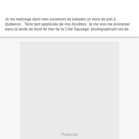
Je me replonge dans mes souvenirs de balades un mois de juin à
Quiberon... Terre tant appréciée de nos Ancêtres. Je me vois me promener
dans la lande de bord de mer de la Côte Sauvage, photographiant ces deux
menhirs dont émane un petit quelque chose...
Publicité