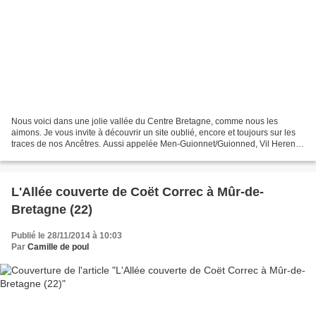
Nous voici dans une jolie vallée du Centre Bretagne, comme nous les
aimons. Je vous invite à découvrir un site oublié, encore et toujours sur les
traces de nos Ancêtres. Aussi appelée Men-Guionnet/Guionned, Vil Heren et
Moulin Blanc, le monument est malheureusement...
L'Allée couverte de Coët Correc à Mûr-de-
Bretagne (22)
Publié le 28/11/2014 à 10:03
Par
Camille de poul