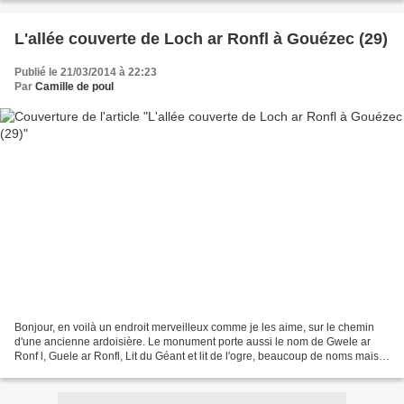
L'allée couverte de Loch ar Ronfl à Gouézec (29)
Publié le 21/03/2014 à 22:23
Par
Camille de poul
Bonjour, en voilà un endroit merveilleux comme je les aime, sur le chemin
d'une ancienne ardoisière. Le monument porte aussi le nom de Gwele ar
Ronf l, Guele ar Ronfl, Lit du Géant et lit de l'ogre, beaucoup de noms mais
malheureusement très peu d'informations...