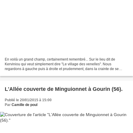
En voilà un grand champ, certainement remembré... Sur le lieu dit de
Kerviniou qui veut simplement dire "Le village des venelles". Nous
regardons à gauche puis à droite et prudemment, dans la crainte de se
retrouver face à un taureau, nous nous aventurons...
L'Allée couverte de Minguionnet à Gourin (56).
Publié le 20/01/2015 à 15:00
Par
Camille de poul