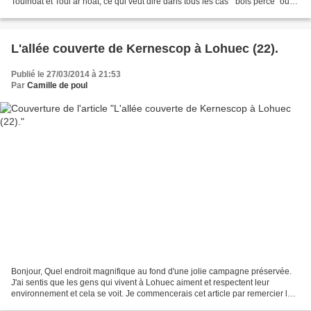
Toulhoat et Toul ar hoat, ce qui veut dire dans tous les cas " bois percé" ou"
bois traversé par un...
L'allée couverte de Kernescop à Lohuec (22).
Publié le 27/03/2014 à 21:53
Par
Camille de poul
Bonjour, Quel endroit magnifique au fond d'une jolie campagne préservée.
J'ai sentis que les gens qui vivent à Lohuec aiment et respectent leur
environnement et cela se voit. Je commencerais cet article par remercier la
personne qui a balisé le chemin...