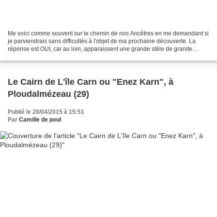
Me voici comme souvent sur le chemin de nos Ancêtres en me demandant si
je parviendrais sans difficultés à l'objet de ma prochaine découverte. La
réponse est OUI, car au loin, apparaissent une grande stèle de granite
encore debout et une autre gisant...
Le Cairn de L'île Carn ou "Enez Karn", à
Ploudalmézeau (29)
Publié le 28/04/2015 à 15:51
Par
Camille de poul