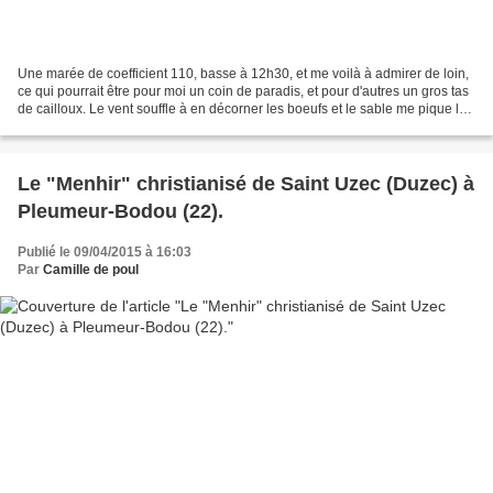
Une marée de coefficient 110, basse à 12h30, et me voilà à admirer de loin,
ce qui pourrait être pour moi un coin de paradis, et pour d'autres un gros tas
de cailloux. Le vent souffle à en décorner les boeufs et le sable me pique les
yeux pourtant protégés...
Le "Menhir" christianisé de Saint Uzec (Duzec) à
Pleumeur-Bodou (22).
Publié le 09/04/2015 à 16:03
Par
Camille de poul