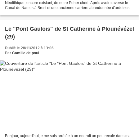
Néolithique, encore existant, de notre Poher chéri. Après avoir traversé le
Canal de Nantes à Brest et une ancienne carrière abandonnée d'ardoises,
exploitée durant le XIX ème et au...
Le "Pont Gaulois" de St Catherine à Plounévézel
(29)
Publié le 28/11/2012 à 13:06
Par
Camille de poul
Bonjour, aujourd'hui je me suis arrêtée à un endroit un peu reculé dans ma