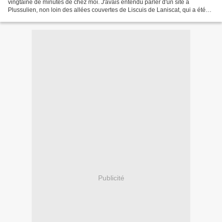
vingtaine de minutes de chez moi. J'avais entendu parler d'un site à
Plussulien, non loin des allées couvertes de Liscuis de Laniscat, qui a été
fouillé, dans les années 1970 par Charles...
Publicité