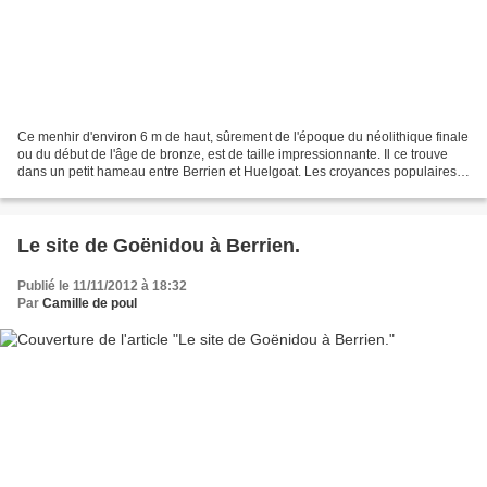
Ce menhir d'environ 6 m de haut, sûrement de l'époque du néolithique finale
ou du début de l'âge de bronze, est de taille impressionnante. Il ce trouve
dans un petit hameau entre Berrien et Huelgoat. Les croyances populaires
disent qu'une femme stérile...
Le site de Goënidou à Berrien.
Publié le 11/11/2012 à 18:32
Par
Camille de poul