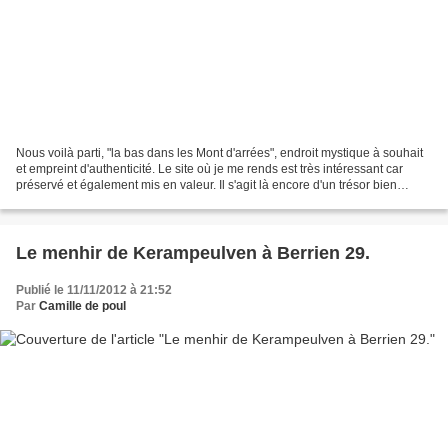
Nous voilà parti, "la bas dans les Mont d'arrées", endroit mystique à souhait
et empreint d'authenticité. Le site où je me rends est très intéressant car
préservé et également mis en valeur. Il s'agit là encore d'un trésor bien
caché... Cette allée couverte,...
Le menhir de Kerampeulven à Berrien 29.
Publié le 11/11/2012 à 21:52
Par
Camille de poul