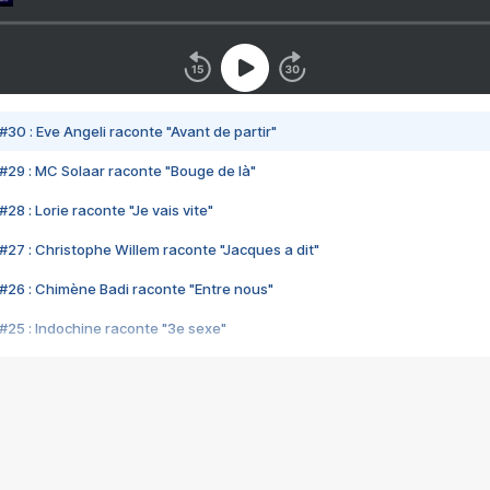
#30 : Eve Angeli raconte "Avant de partir"
#29 : MC Solaar raconte "Bouge de là"
28 : Lorie raconte "Je vais vite"
#27 : Christophe Willem raconte "Jacques a dit"
#26 : Chimène Badi raconte "Entre nous"
#25 : Indochine raconte "3e sexe"
#24 : Zaho raconte "C'est chelou"
#23 : Patrick Bruel raconte "Au café des délices"
#22 : Kyo raconte "Le chemin"
#21 : Nolwenn Leroy raconte "Cassé"