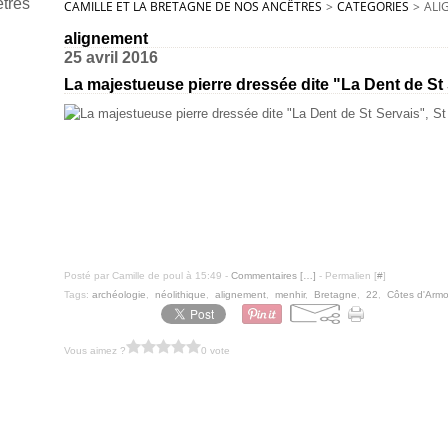
CAMILLE ET LA BRETAGNE DE NOS ANCÊTRES
>
CATEGORIES
>
ALI
alignement
25 avril 2016
La majestueuse pierre dressée dite "La Dent de St 
Posté par Camille de poul à 15:49 -
Commentaires [
…
]
- Permalien [
#
]
Tags:
archéologie
,
néolithique
,
alignement
,
menhir
,
Bretagne
,
22
,
Côtes d'Armo
Vous aimez ?
0 vote