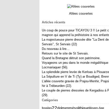
Allées couvertes
Articles récents
Un coup de pouce pour TICAYOU 3 !! Le petit c
magnon qui apprend la préhistoire à nos enfants
La majestueuse pierre dressée dite "La Dent de
Servais", St Servais (22)
Du nouveau à lire...
Retours sur le site de St Servais.
Quand la Bretagne détruit son patrimoine.
Voyageons un peu dans le monde mégalithique
Locmariaquer (56).
La splendide pierre levée de Kerloas à Plouarzel
La Sépulture en V de Ti (Ty) ar Boudiged, Brenni
L'allée couverte gravée de Prajou-Menhir, Prajo
hir à Trébeurden (22).
Le couple de pierres dressées de Kergadiou à P
(29).
Catégories
22
dolmen
mésolithique
fossiles
Moyen-Age