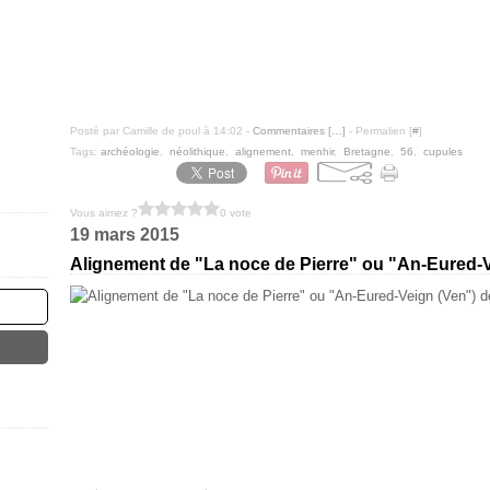
Posté par Camille de poul à 14:02 -
Commentaires [
…
]
- Permalien [
#
]
Tags:
archéologie
,
néolithique
,
alignement
,
menhir
,
Bretagne
,
56
,
cupules
Vous aimez ?
0 vote
19 mars 2015
Alignement de "La noce de Pierre" ou "An-Eured-V