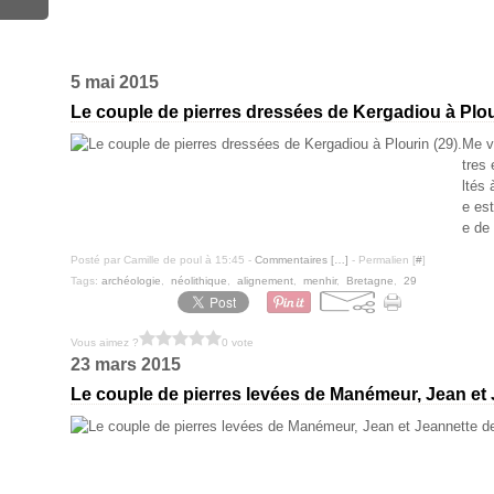
5 mai 2015
Le couple de pierres dressées de Kergadiou à Plour
Me v
tres
ltés
e est
e de 
Posté par Camille de poul à 15:45 -
Commentaires [
…
]
- Permalien [
#
]
Tags:
archéologie
,
néolithique
,
alignement
,
menhir
,
Bretagne
,
29
Vous aimez ?
0 vote
23 mars 2015
Le couple de pierres levées de Manémeur, Jean et 