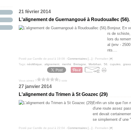
21 février 2014
L'alignement de Guernangoué à Roudouallec (56).
Bonjour, En v
rs de schiste,
lors du remem
al (env - 2500
nts....
Posté par Camille de poul à 19:08 -
Commentaires [
…
]
- Permalien [
#
]
Tags:
néolithique
,
alignement
,
menhir
,
Bretagne
,
Morbihan
,
56
,
cupules
,
gravu
Vous aimez ?
0 vote
27 janvier 2014
L'alignement du Trimen à St Goazec (29)
Enfin un site que l'on n
d'une route assez pas
ent devait certainement
se simplement d' une "
Posté par Camille de poul à 22:04 -
Commentaires [
…
]
- Permalien [
#
]