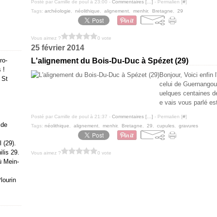
Posté par Camille de poul à 23:00 -
Commentaires [
…
]
- Permalien [
#
]
Tags:
archéologie
,
néolithique
,
alignement
,
menhir
,
Bretagne
,
29
Vous aimez ?
0 vote
25 février 2014
ro-
L'alignement du Bois-Du-Duc à Spézet (29)
 !
Bonjour, Voici enfin 
 St
celui de Guernangoué
uelques centaines d
e vais vous parlé est
Posté par Camille de poul à 21:37 -
Commentaires [
…
]
- Permalien [
#
]
 de
Tags:
néolithique
,
alignement
,
menhir
,
Bretagne
,
29
,
cupules
,
gravures
 (29).
lis 29.
Vous aimez ?
0 vote
ù Mein-
lourin